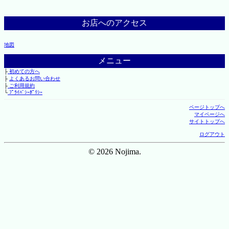
お店へのアクセス
地図
メニュー
├
初めての方へ
├
よくあるお問い合わせ
├
ご利用規約
└
ﾌﾟﾗｲﾊﾞｼｰﾎﾟﾘｼｰ
ページトップへ
マイページへ
サイトトップへ
ログアウト
© 2026 Nojima.