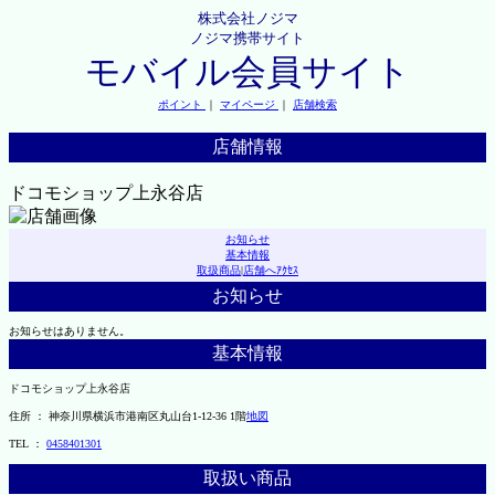
株式会社ノジマ
ノジマ携帯サイト
モバイル会員サイト
ポイント
｜
マイページ
｜
店舗検索
店舗情報
ドコモショップ上永谷店
お知らせ
基本情報
取扱商品
|
店舗へｱｸｾｽ
お知らせ
お知らせはありません。
基本情報
ドコモショップ上永谷店
住所 ： 神奈川県横浜市港南区丸山台1-12-36 1階
地図
TEL ：
0458401301
取扱い商品