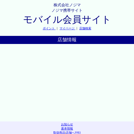
株式会社ノジマ
ノジマ携帯サイト
モバイル会員サイト
ポイント
｜
マイページ
｜
店舗検索
店舗情報
お知らせ
基本情報
取扱商品
|
店舗へｱｸｾｽ