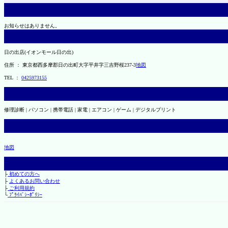
お知らせはありません。
日の出店(イオンモール日の出)
住所 ： 東京都西多摩郡日の出町大字平井字三吉野桜237-3
地図
TEL ：
0425973155
修理診断 | パソコン | 携帯電話 | 家電 | エアコン | ゲーム | デジタルプリント
地図
├
初めての方へ
├
よくあるお問い合わせ
├
ご利用規約
└
ﾌﾟﾗｲﾊﾞｼｰﾎﾟﾘｼｰ