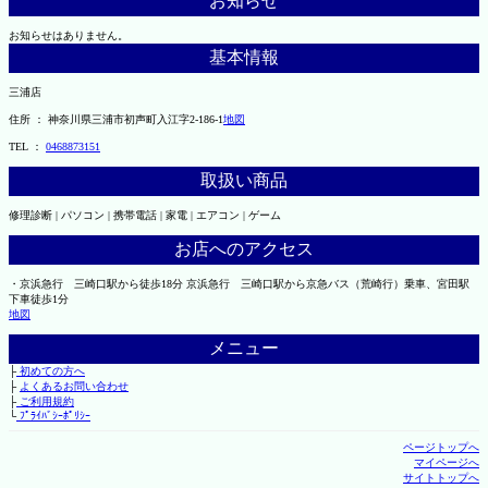
お知らせ
お知らせはありません。
基本情報
三浦店
住所 ： 神奈川県三浦市初声町入江字2-186-1
地図
TEL ：
0468873151
取扱い商品
修理診断 | パソコン | 携帯電話 | 家電 | エアコン | ゲーム
お店へのアクセス
・京浜急行 三崎口駅から徒歩18分 京浜急行 三崎口駅から京急バス（荒崎行）乗車、宮田駅
下車徒歩1分
地図
メニュー
├
初めての方へ
├
よくあるお問い合わせ
├
ご利用規約
└
ﾌﾟﾗｲﾊﾞｼｰﾎﾟﾘｼｰ
ページトップへ
マイページへ
サイトトップへ