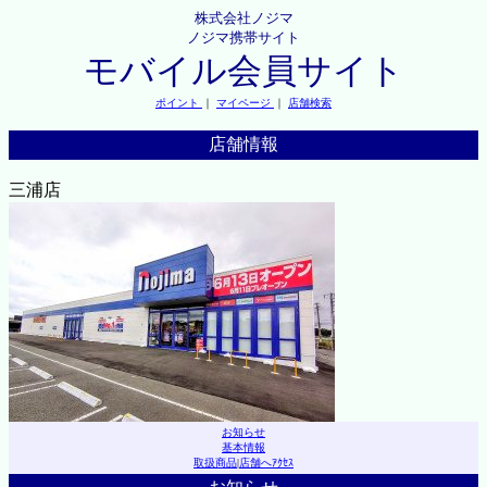
株式会社ノジマ
ノジマ携帯サイト
モバイル会員サイト
ポイント
｜
マイページ
｜
店舗検索
店舗情報
三浦店
お知らせ
基本情報
取扱商品
|
店舗へｱｸｾｽ