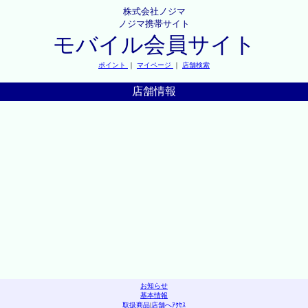
株式会社ノジマ
ノジマ携帯サイト
モバイル会員サイト
ポイント
｜
マイページ
｜
店舗検索
店舗情報
お知らせ
基本情報
取扱商品
|
店舗へｱｸｾｽ