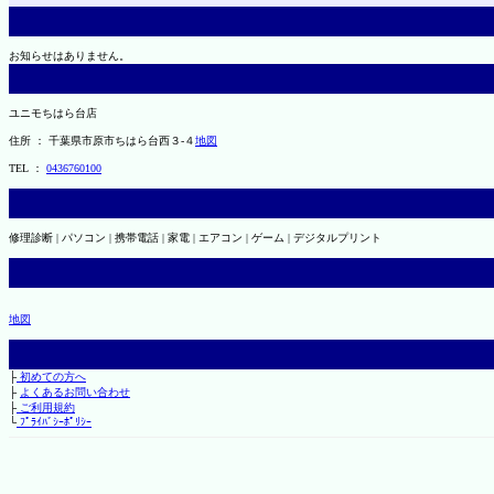
お知らせはありません。
ユニモちはら台店
住所 ： 千葉県市原市ちはら台西３-４
地図
TEL ：
0436760100
修理診断 | パソコン | 携帯電話 | 家電 | エアコン | ゲーム | デジタルプリント
地図
├
初めての方へ
├
よくあるお問い合わせ
├
ご利用規約
└
ﾌﾟﾗｲﾊﾞｼｰﾎﾟﾘｼｰ