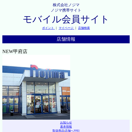
株式会社ノジマ
ノジマ携帯サイト
モバイル会員サイト
ポイント
｜
マイページ
｜
店舗検索
店舗情報
NEW甲府店
お知らせ
基本情報
取扱商品
|
店舗へｱｸｾｽ