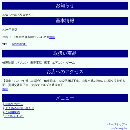
お知らせ
お知らせはありません。
基本情報
NEW甲府店
住所 ： 山梨県甲府市徳行２-４-２０
地図
TEL ：
0552282911
取扱い商品
修理診断 | パソコン | 携帯電話 | 家電 | エアコン | ゲーム
お店へのアクセス
【電車・バスでお越しの場合】 JR東日本中央線甲府駅下車。山梨交通の路線バス県立美術館方
面、貢川交番前下車。徒歩でアルプス通り南下。
地図
メニュー
├
初めての方へ
├
よくあるお問い合わせ
├
ご利用規約
└
ﾌﾟﾗｲﾊﾞｼｰﾎﾟﾘｼｰ
ページトップへ
マイページへ