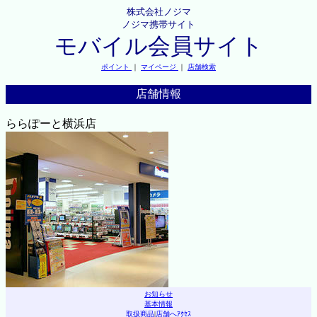
株式会社ノジマ
ノジマ携帯サイト
モバイル会員サイト
ポイント
｜
マイページ
｜
店舗検索
店舗情報
ららぽーと横浜店
お知らせ
基本情報
取扱商品
|
店舗へｱｸｾｽ