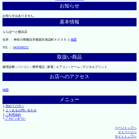
お知らせ
お知らせはありません。
基本情報
ららぽーと横浜店
住所 ： 神奈川県横浜市都筑区池辺町４０３５-１
地図
TEL ：
0459296252
取扱い商品
修理診断 | パソコン | 携帯電話 | 家電 | エアコン | ゲーム | デジタルプリント
お店へのアクセス
地図
メニュー
├
初めての方へ
├
よくあるお問い合わせ
├
ご利用規約
└
ﾌﾟﾗｲﾊﾞｼｰﾎﾟﾘｼｰ
ページトップへ
マイページへ
サイトトップへ