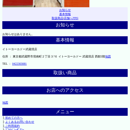
お知らせ
基本情報
取扱商品
|
店舗へｱｸｾｽ
お知らせ
お知らせはありません。
基本情報
イトーヨーカドー武蔵境店
住所 ： 東京都武蔵野市境南町２丁目３?６ イトーヨーカドー 武蔵境店 西館5階
地図
TEL ：
0422303081
取扱い商品
お店へのアクセス
地図
メニュー
├
初めての方へ
├
よくあるお問い合わせ
├
ご利用規約
└
ﾌﾟﾗｲﾊﾞｼｰﾎﾟﾘｼｰ