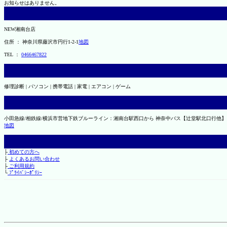
お知らせはありません。
NEW湘南台店
住所 ： 神奈川県藤沢市円行1-2-1
地図
TEL ：
0466467822
修理診断 | パソコン | 携帯電話 | 家電 | エアコン | ゲーム
小田急線/相鉄線/横浜市営地下鉄ブルーライン：湘南台駅西口から 神奈中バス【辻堂駅北口行他】
地図
├
初めての方へ
├
よくあるお問い合わせ
├
ご利用規約
└
ﾌﾟﾗｲﾊﾞｼｰﾎﾟﾘｼｰ