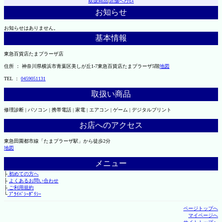
取扱商品
|
店舗へｱｸｾｽ
お知らせ
お知らせはありません。
基本情報
東急百貨店たまプラーザ店
住所 ： 神奈川県横浜市青葉区美しが丘1-7東急百貨店たまプラーザ5階
地図
TEL ：
0459051131
取扱い商品
修理診断 | パソコン | 携帯電話 | 家電 | エアコン | ゲーム | デジタルプリント
お店へのアクセス
東急田園都市線「たまプラーザ駅」から徒歩2分
地図
メニュー
├
初めての方へ
├
よくあるお問い合わせ
├
ご利用規約
└
ﾌﾟﾗｲﾊﾞｼｰﾎﾟﾘｼｰ
ページトップへ
マイページへ