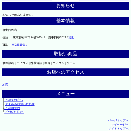
お知らせ
お知らせはありません。
基本情報
府中四谷店
住所 ： 東京都府中市四谷5-23-12 府中四谷SC２F
地図
TEL ：
0423525011
取扱い商品
修理診断 | パソコン | 携帯電話 | 家電 | エアコン | ゲーム
お店へのアクセス
地図
メニュー
├
初めての方へ
├
よくあるお問い合わせ
├
ご利用規約
└
ﾌﾟﾗｲﾊﾞｼｰﾎﾟﾘｼｰ
ページトップへ
マイページへ
サイトトップへ