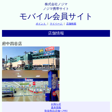
株式会社ノジマ
ノジマ携帯サイト
モバイル会員サイト
ポイント
｜
マイページ
｜
店舗検索
店舗情報
府中四谷店
お知らせ
基本情報
取扱商品
|
店舗へｱｸｾｽ