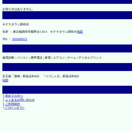
お知らせはありません。
キテラタウン調布店
住所 ： 東京都調布市菊野台1-33-3 キテラタウン調布2F
地図
TEL ：
0424436151
修理診断 | パソコン | 携帯電話 | 家電 | エアコン | ゲーム | デジタルプリント
京王線「柴崎」駅徒歩約4分、「つつじヶ丘」駅徒歩約8分
地図
├
初めての方へ
├
よくあるお問い合わせ
├
ご利用規約
└
ﾌﾟﾗｲﾊﾞｼｰﾎﾟﾘｼｰ