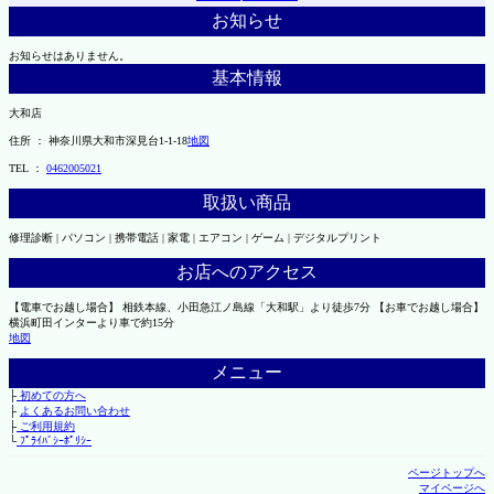
お知らせ
お知らせはありません。
基本情報
大和店
住所 ： 神奈川県大和市深見台1-1-18
地図
TEL ：
0462005021
取扱い商品
修理診断 | パソコン | 携帯電話 | 家電 | エアコン | ゲーム | デジタルプリント
お店へのアクセス
【電車でお越し場合】 相鉄本線、小田急江ノ島線「大和駅」より徒歩7分 【お車でお越し場合】
横浜町田インターより車で約15分
地図
メニュー
├
初めての方へ
├
よくあるお問い合わせ
├
ご利用規約
└
ﾌﾟﾗｲﾊﾞｼｰﾎﾟﾘｼｰ
ページトップへ
マイページへ