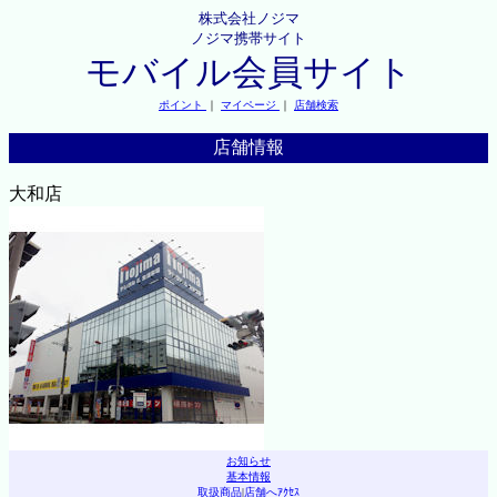
株式会社ノジマ
ノジマ携帯サイト
モバイル会員サイト
ポイント
｜
マイページ
｜
店舗検索
店舗情報
大和店
お知らせ
基本情報
取扱商品
|
店舗へｱｸｾｽ