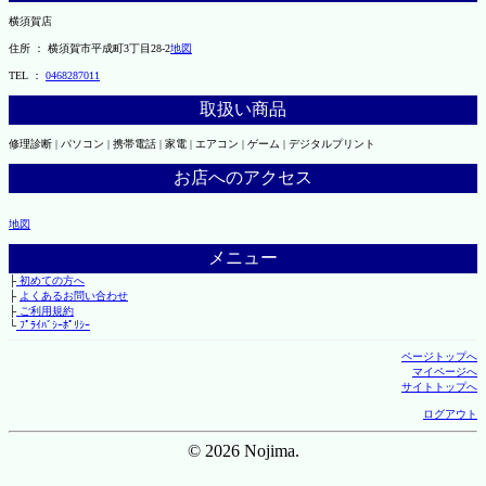
横須賀店
住所 ： 横須賀市平成町3丁目28-2
地図
TEL ：
0468287011
取扱い商品
修理診断 | パソコン | 携帯電話 | 家電 | エアコン | ゲーム | デジタルプリント
お店へのアクセス
地図
メニュー
├
初めての方へ
├
よくあるお問い合わせ
├
ご利用規約
└
ﾌﾟﾗｲﾊﾞｼｰﾎﾟﾘｼｰ
ページトップへ
マイページへ
サイトトップへ
ログアウト
© 2026 Nojima.