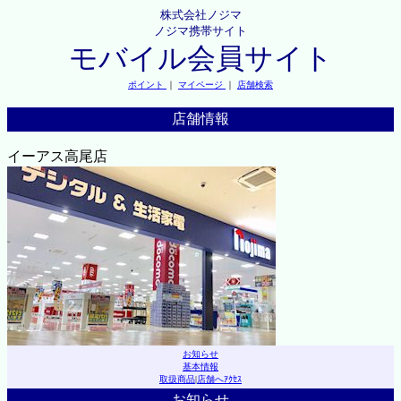
株式会社ノジマ
ノジマ携帯サイト
モバイル会員サイト
ポイント
｜
マイページ
｜
店舗検索
店舗情報
イーアス高尾店
お知らせ
基本情報
取扱商品
|
店舗へｱｸｾｽ
お知らせ