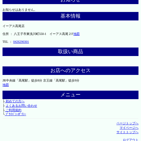
お知らせはありません。
基本情報
イーアス高尾店
住所 ： 八王子市東浅川町550-1 イーアス高尾２F
地図
TEL ：
0426290301
取扱い商品
お店へのアクセス
JR中央線「高尾駅」徒歩8分 京王線「高尾駅」徒歩9分
地図
メニュー
├
初めての方へ
├
よくあるお問い合わせ
├
ご利用規約
└
ﾌﾟﾗｲﾊﾞｼｰﾎﾟﾘｼｰ
ページトップへ
マイページへ
サイトトップへ
ログアウト