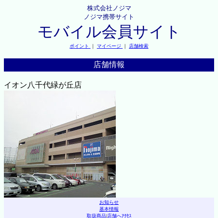
株式会社ノジマ
ノジマ携帯サイト
モバイル会員サイト
ポイント
｜
マイページ
｜
店舗検索
店舗情報
イオン八千代緑が丘店
お知らせ
基本情報
取扱商品
|
店舗へｱｸｾｽ