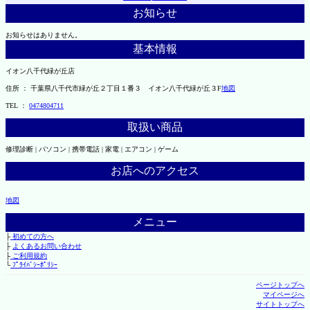
お知らせ
お知らせはありません。
基本情報
イオン八千代緑が丘店
住所 ： 千葉県八千代市緑が丘２丁目１番３ イオン八千代緑が丘３F
地図
TEL ：
0474804711
取扱い商品
修理診断 | パソコン | 携帯電話 | 家電 | エアコン | ゲーム
お店へのアクセス
地図
メニュー
├
初めての方へ
├
よくあるお問い合わせ
├
ご利用規約
└
ﾌﾟﾗｲﾊﾞｼｰﾎﾟﾘｼｰ
ページトップへ
マイページへ
サイトトップへ