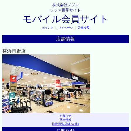
株式会社ノジマ
ノジマ携帯サイト
モバイル会員サイト
ポイント
｜
マイページ
｜
店舗検索
店舗情報
横浜岡野店
お知らせ
基本情報
取扱商品
|
店舗へｱｸｾｽ
お知らせ