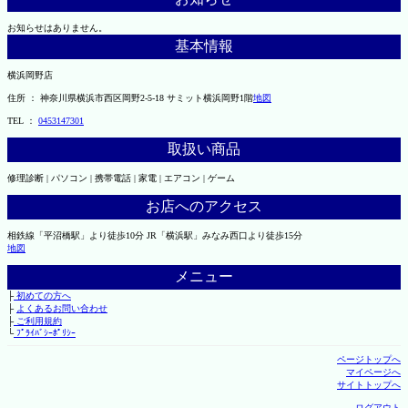
お知らせはありません。
基本情報
横浜岡野店
住所 ： 神奈川県横浜市西区岡野2-5-18 サミット横浜岡野1階
地図
TEL ：
0453147301
取扱い商品
修理診断 | パソコン | 携帯電話 | 家電 | エアコン | ゲーム
お店へのアクセス
相鉄線「平沼橋駅」より徒歩10分 JR「横浜駅」みなみ西口より徒歩15分
地図
メニュー
├
初めての方へ
├
よくあるお問い合わせ
├
ご利用規約
└
ﾌﾟﾗｲﾊﾞｼｰﾎﾟﾘｼｰ
ページトップへ
マイページへ
サイトトップへ
ログアウト