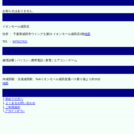
お知らせはありません。
イオンモール成田店
住所 ： 千葉県成田市ウイング土屋24 イオンモール成田店1階
地図
TEL ：
0476227621
修理診断 | パソコン | 携帯電話 | 家電 | エアコン | ゲーム
JR成田駅・京成成田駅、No6イオンモール成田直通バス乗り場より約10分
地図
├
初めての方へ
├
よくあるお問い合わせ
├
ご利用規約
└
ﾌﾟﾗｲﾊﾞｼｰﾎﾟﾘｼｰ