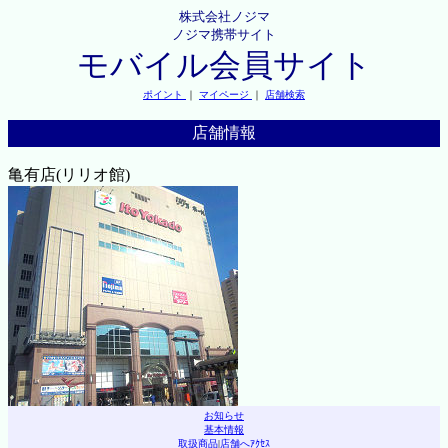
株式会社ノジマ
ノジマ携帯サイト
モバイル会員サイト
ポイント
｜
マイページ
｜
店舗検索
店舗情報
亀有店(リリオ館)
お知らせ
基本情報
取扱商品
|
店舗へｱｸｾｽ