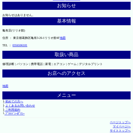
お知らせ
お知らせはありません。
基本情報
亀有店(リリオ館)
住所 ： 東京都葛飾区亀有3-26-1リリオ館4F
地図
TEL ：
0356506181
取扱い商品
修理診断 | パソコン | 携帯電話 | 家電 | エアコン | ゲーム | デジタルプリント
お店へのアクセス
地図
メニュー
├
初めての方へ
├
よくあるお問い合わせ
├
ご利用規約
└
ﾌﾟﾗｲﾊﾞｼｰﾎﾟﾘｼｰ
ページトップへ
マイページへ
サイトトップへ