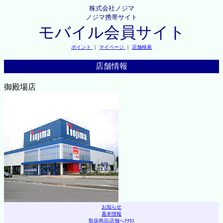
株式会社ノジマ
ノジマ携帯サイト
モバイル会員サイト
ポイント
｜
マイページ
｜
店舗検索
店舗情報
御殿場店
お知らせ
基本情報
取扱商品
|
店舗へｱｸｾｽ