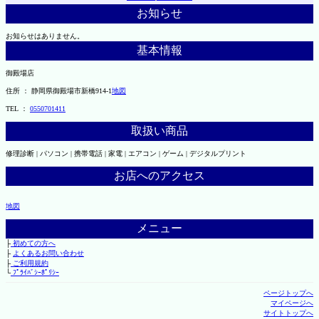
お知らせ
お知らせはありません。
基本情報
御殿場店
住所 ： 静岡県御殿場市新橋914-1
地図
TEL ：
0550701411
取扱い商品
修理診断 | パソコン | 携帯電話 | 家電 | エアコン | ゲーム | デジタルプリント
お店へのアクセス
地図
メニュー
├
初めての方へ
├
よくあるお問い合わせ
├
ご利用規約
└
ﾌﾟﾗｲﾊﾞｼｰﾎﾟﾘｼｰ
ページトップへ
マイページへ
サイトトップへ