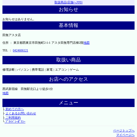
取扱商品
|
店舗へｱｸｾｽ
お知らせ
お知らせはありません。
基本情報
田無アスタ店
住所 ： 東京都西東京市田無町2-1-1 アスタ田無専門店棟2階
地図
TEL ：
0424606121
取扱い商品
修理診断 | パソコン | 携帯電話 | 家電 | エアコン | ゲーム
お店へのアクセス
西武新宿線 田無駅北口より徒歩1分
地図
メニュー
├
初めての方へ
├
よくあるお問い合わせ
├
ご利用規約
└
ﾌﾟﾗｲﾊﾞｼｰﾎﾟﾘｼｰ
ページトップへ
マイページへ