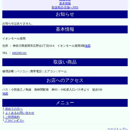
基本情報
取扱商品
|
店舗へｱｸｾｽ
お知らせ
お知らせはありません。
基本情報
イオンモール座間
住所 ： 神奈川県座間市広野台2丁目10-4 イオンモール座間3階
地図
TEL ：
0462981161
取扱い商品
修理診断 | パソコン | 携帯電話 | エアコン | ゲーム
お店へのアクセス
バス：小田急江ノ島線 南林間駅発 林03：小松原入口バス停より 徒歩5分
地図
メニュー
├
初めての方へ
├
よくあるお問い合わせ
├
ご利用規約
└
ﾌﾟﾗｲﾊﾞｼｰﾎﾟﾘｼｰ
ページトップへ