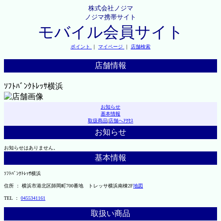
株式会社ノジマ
ノジマ携帯サイト
モバイル会員サイト
ポイント
｜
マイページ
｜
店舗検索
店舗情報
ｿﾌﾄﾊﾞﾝｸﾄﾚｯｻ横浜
お知らせ
基本情報
取扱商品
|
店舗へｱｸｾｽ
お知らせ
お知らせはありません。
基本情報
ｿﾌﾄﾊﾞﾝｸﾄﾚｯｻ横浜
住所 ： 横浜市港北区師岡町700番地 トレッサ横浜南棟2F
地図
TEL ：
0455341161
取扱い商品