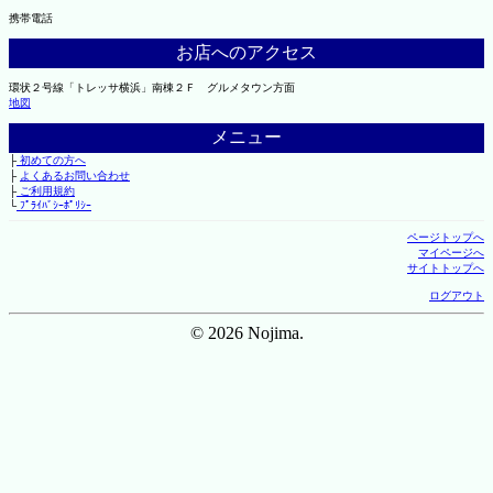
携帯電話
お店へのアクセス
環状２号線「トレッサ横浜」南棟２Ｆ グルメタウン方面
地図
メニュー
├
初めての方へ
├
よくあるお問い合わせ
├
ご利用規約
└
ﾌﾟﾗｲﾊﾞｼｰﾎﾟﾘｼｰ
ページトップへ
マイページへ
サイトトップへ
ログアウト
© 2026 Nojima.