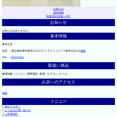
お知らせ
基本情報
取扱商品
|
店舗へｱｸｾｽ
お知らせ
お知らせはありません。
基本情報
東寺方店
住所 ： 東京都多摩市東寺方６６０?１ サミットストア東寺方店２F
地図
TEL ：
0423573461
取扱い商品
修理診断 | パソコン | 携帯電話 | 家電 | エアコン | ゲーム
お店へのアクセス
地図
メニュー
├
初めての方へ
├
よくあるお問い合わせ
├
ご利用規約