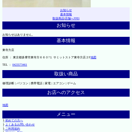
お知らせ
基本情報
取扱商品
|
店舗へｱｸｾｽ
お知らせ
お知らせはありません。
基本情報
東寺方店
住所 ： 東京都多摩市東寺方６６０?１ サミットストア東寺方店２F
地図
TEL ：
0423573461
取扱い商品
修理診断 | パソコン | 携帯電話 | 家電 | エアコン | ゲーム
お店へのアクセス
地図
メニュー
├
初めての方へ
├
よくあるお問い合わせ
├
ご利用規約