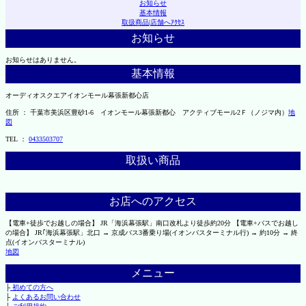
お知らせ
基本情報
取扱商品
|
店舗へｱｸｾｽ
お知らせ
お知らせはありません。
基本情報
オーディオスクエアイオンモール幕張新都心店
住所 ： 千葉市美浜区豊砂1-6 イオンモール幕張新都心 アクティブモール2Ｆ（ノジマ内）
地
図
TEL ：
0433503707
取扱い商品
お店へのアクセス
【電車+徒歩でお越しの場合】 JR「海浜幕張駅」南口改札より徒歩約20分 【電車+バスでお越し
の場合】 JR｢海浜幕張駅」北口 → 京成バス3番乗り場(イオンバスターミナル行) → 約10分 → 終
点(イオンバスターミナル)
地図
メニュー
├
初めての方へ
├
よくあるお問い合わせ