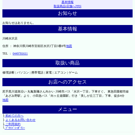
基本情報
取扱商品
|
店舗へｱｸｾｽ
お知らせ
お知らせはありません。
基本情報
川崎水沢店
住所 ： 神奈川県川崎市宮前区水沢2丁目3番8号
地図
TEL ：
0449781611
取扱い商品
修理診断 | パソコン | 携帯電話 | 家電 | エアコン | ゲーム
お店へのアクセス
尻手黒川道路沿い 丸亀製麺さん向かい 川崎市バス「水沢一丁目」下車すぐ。 東急田園都市線
「あざみ野駅」より、小田急バス「向ヶ丘遊園駅」行き「美しが丘三丁目」下車、徒歩4分
地図
メニュー
├
初めての方へ
├
よくあるお問い合わせ
├
ご利用規約
└
ﾌﾟﾗｲﾊﾞｼｰﾎﾟﾘｼｰ