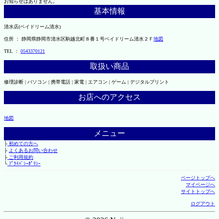
お知らせはありません。
基本情報
清水店(ベイドリーム清水)
住所 ： 静岡県静岡市清水区駒越北町８番１号ベイドリーム清水２Ｆ
地図
TEL ：
0543370121
取扱い商品
修理診断 | パソコン | 携帯電話 | 家電 | エアコン | ゲーム | デジタルプリント
お店へのアクセス
地図
メニュー
├
初めての方へ
├
よくあるお問い合わせ
├
ご利用規約
└
ﾌﾟﾗｲﾊﾞｼｰﾎﾟﾘｼｰ
ページトップへ
マイページへ
サイトトップへ
ログアウト