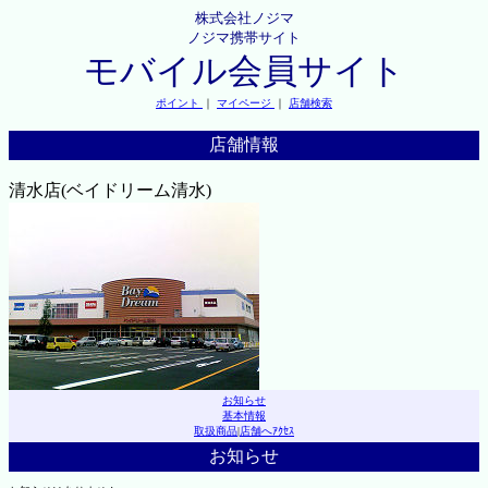
株式会社ノジマ
ノジマ携帯サイト
モバイル会員サイト
ポイント
｜
マイページ
｜
店舗検索
店舗情報
清水店(ベイドリーム清水)
お知らせ
基本情報
取扱商品
|
店舗へｱｸｾｽ
お知らせ