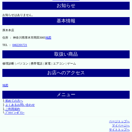
お知らせ
お知らせはありません。
基本情報
厚木本店
住所 ： 神奈川県厚木市岡田3005
地図
TEL ：
0462201721
取扱い商品
修理診断 | パソコン | 携帯電話 | 家電 | エアコン | ゲーム
お店へのアクセス
地図
メニュー
├
初めての方へ
├
よくあるお問い合わせ
├
ご利用規約
└
ﾌﾟﾗｲﾊﾞｼｰﾎﾟﾘｼｰ
ページトップへ
マイページへ
サイトトップへ