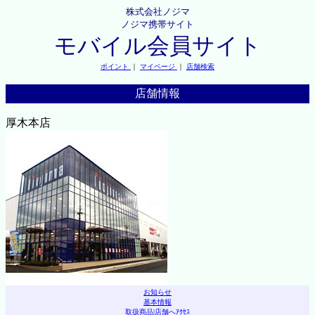
株式会社ノジマ
ノジマ携帯サイト
モバイル会員サイト
ポイント
｜
マイページ
｜
店舗検索
店舗情報
厚木本店
お知らせ
基本情報
取扱商品
|
店舗へｱｸｾｽ