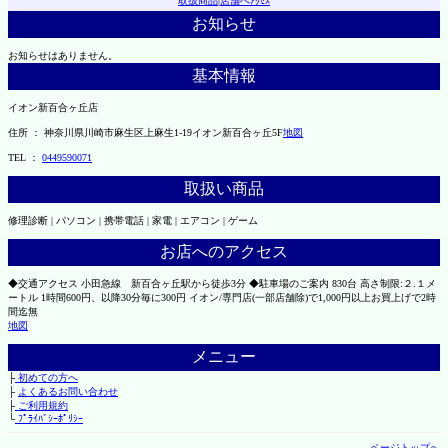
取扱商品
|
店舗へｱｸｾｽ
お知らせ
お知らせはありません。
基本情報
イオン新百合ヶ丘店
住所 ： 神奈川県川崎市麻生区上麻生1-19イオン新百合ヶ丘5F
地図
TEL ：
0449590071
取扱い商品
修理診断 | パソコン | 携帯電話 | 家電 | エアコン | ゲーム
お店へのアクセス
◆交通アクセス 小田急線 新百合ヶ丘駅から徒歩3分 ◆駐車場のご案内 830台 高さ制限:２.１メ
ートル 1時間600円、以降30分毎に300円 イオン/専門店(一部店舗除)で1,000円以上お買上げで2時
間迄無
地図
メニュー
├
初めての方へ
├
よくあるお問い合わせ
├
ご利用規約
└
ﾌﾟﾗｲﾊﾞｼｰﾎﾟﾘｼｰ
ページトップへ