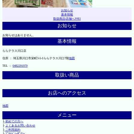
お知らせ
基本情報
取扱商品
|
店舗へｱｸｾｽ
お知らせ
お知らせはありません。
基本情報
ららテラス川口店
住所 ： 埼玉県川口市栄町3-5-1ららテラス川口7階
地図
TEL ：
0482291979
取扱い商品
お店へのアクセス
地図
メニュー
├
初めての方へ
├
よくあるお問い合わせ
├
ご利用規約
└
ﾌﾟﾗｲﾊﾞｼｰﾎﾟﾘｼｰ