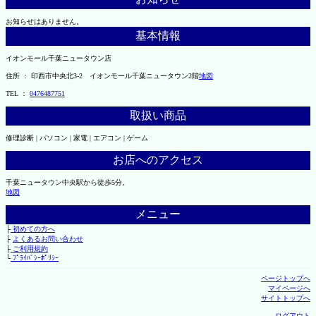
お知らせはありません。
基本情報
イオンモール千葉ニュータウン店
住所 ： 印西市中央北3-2 イオンモール千葉ニュータウン2階
地図
TEL ：
0476487751
取扱い商品
修理診断 | パソコン | 家電 | エアコン | ゲーム
お店へのアクセス
千葉ニュータウン中央駅から徒歩5分。
地図
メニュー
├
初めての方へ
├
よくあるお問い合わせ
├
ご利用規約
└
ﾌﾟﾗｲﾊﾞｼｰﾎﾟﾘｼｰ
ページトップへ
マイページへ
サイトトップへ
ログアウト