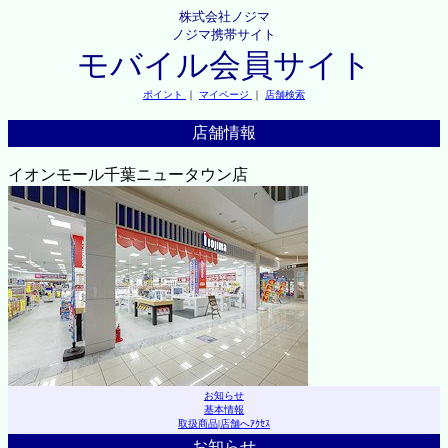
株式会社ノジマ
ノジマ携帯サイト
モバイル会員サイト
ポイント
｜
マイページ
｜
店舗検索
店舗情報
イオンモール千葉ニュータウン店
お知らせ
基本情報
取扱商品
|
店舗へｱｸｾｽ
お知らせ