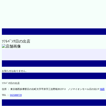
ｿﾌﾄﾊﾞﾝｸ日の出店
お知らせはありません。
ｿﾌﾄﾊﾞﾝｸ日の出店
住所 ： 東京都西多摩郡日の出町大字平井字三吉野桜木237-3 ノジマイオンモール日の出2Ｆ
地図
TEL ：
0425888729