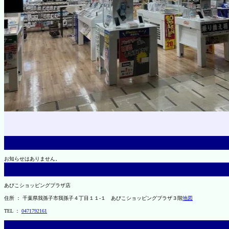
お知らせはありません。
あびこショッピングプラザ店
住所 ： 千葉県我孫子市我孫子４丁目１１-１ あびこショッピングプラザ３階
地図
TEL ：
0471792161