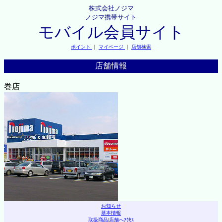
株式会社ノジマ
ノジマ携帯サイト
モバイル会員サイト
ポイント
｜
マイページ
｜
店舗検索
店舗情報
巻店
お知らせ
基本情報
取扱商品
|
店舗へｱｸｾｽ