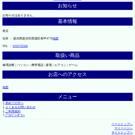
お知らせ
お知らせはありません。
基本情報
巻店
住所 ： 新潟県新潟市西蒲区巻甲4770
地図
TEL ：
0256732560
取扱い商品
修理診断 | パソコン | 携帯電話 | 家電 | エアコン | ゲーム
お店へのアクセス
地図
メニュー
├
初めての方へ
├
よくあるお問い合わせ
├
ご利用規約
└
ﾌﾟﾗｲﾊﾞｼｰﾎﾟﾘｼｰ
ページトップへ
マイページへ
サイトトップへ