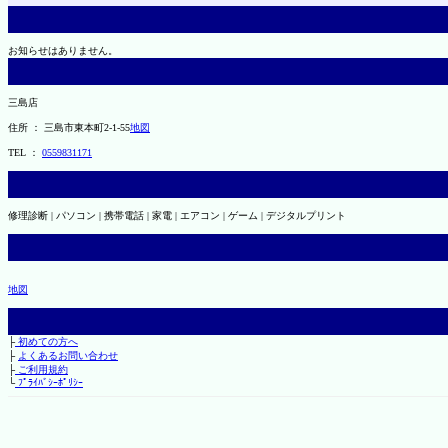
お知らせはありません。
三島店
住所 ： 三島市東本町2-1-55
地図
TEL ：
0559831171
修理診断 | パソコン | 携帯電話 | 家電 | エアコン | ゲーム | デジタルプリント
地図
├
初めての方へ
├
よくあるお問い合わせ
├
ご利用規約
└
ﾌﾟﾗｲﾊﾞｼｰﾎﾟﾘｼｰ