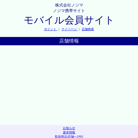
株式会社ノジマ
ノジマ携帯サイト
モバイル会員サイト
ポイント
｜
マイページ
｜
店舗検索
店舗情報
お知らせ
基本情報
取扱商品
|
店舗へｱｸｾｽ