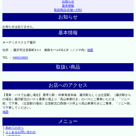
お知らせ
基本情報
取扱商品
|
店舗へｱｸｾｽ
お知らせ
お知らせはありません。
基本情報
オーディオスクエア藤沢
住所 ： 藤沢市辻堂新町4-1-1 湘南モールFILL2F（ノジマ内）
地図
TEL ：
0466310603
取扱い商品
お店へのアクセス
【電車・バスでお越し場合】 最寄り駅：JR東海道本線、藤沢駅もしくは辻堂駅。（藤沢駅から
の場合）藤沢駅北口バス１番乗り場より「高山車庫行き」のバスにご乗車いただき、「ソニー
前」で下車。（辻堂駅の場合）辻堂駅北口西側バス停より高山車庫行きにご乗車、「ソニー前」
で下車してください。
地図
メニュー
├
初めての方へ
├
よくあるお問い合わせ