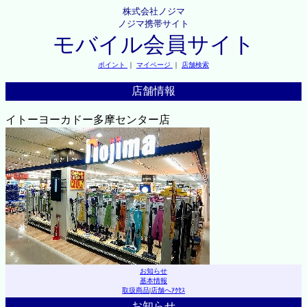
株式会社ノジマ
ノジマ携帯サイト
モバイル会員サイト
ポイント
｜
マイページ
｜
店舗検索
店舗情報
イトーヨーカドー多摩センター店
お知らせ
基本情報
取扱商品
|
店舗へｱｸｾｽ
お知らせ