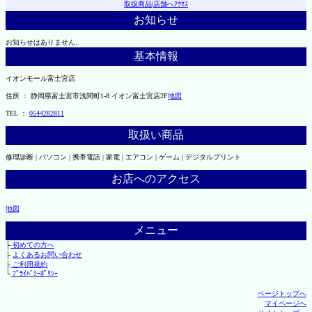
取扱商品
|
店舗へｱｸｾｽ
お知らせ
お知らせはありません。
基本情報
イオンモール富士宮店
住所 ： 静岡県富士宮市浅間町1-8 イオン富士宮店2F
地図
TEL ：
0544282811
取扱い商品
修理診断 | パソコン | 携帯電話 | 家電 | エアコン | ゲーム | デジタルプリント
お店へのアクセス
地図
メニュー
├
初めての方へ
├
よくあるお問い合わせ
├
ご利用規約
└
ﾌﾟﾗｲﾊﾞｼｰﾎﾟﾘｼｰ
ページトップへ
マイページへ