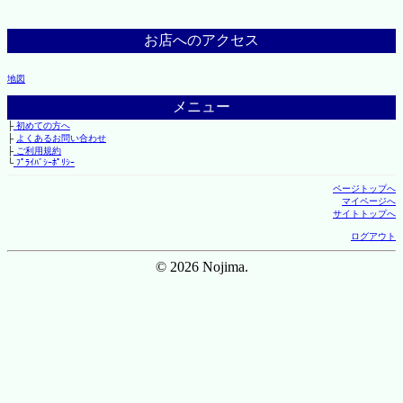
お店へのアクセス
地図
メニュー
├
初めての方へ
├
よくあるお問い合わせ
├
ご利用規約
└
ﾌﾟﾗｲﾊﾞｼｰﾎﾟﾘｼｰ
ページトップへ
マイページへ
サイトトップへ
ログアウト
© 2026 Nojima.