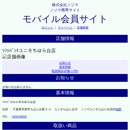
株式会社ノジマ
ノジマ携帯サイト
モバイル会員サイト
ポイント
｜
マイページ
｜
店舗検索
店舗情報
ｿﾌﾄﾊﾞﾝｸユニモちはら台店
お知らせ
基本情報
取扱商品
|
店舗へｱｸｾｽ
お知らせ
お知らせはありません。
基本情報
ｿﾌﾄﾊﾞﾝｸユニモちはら台店
住所 ： 千葉県市原市ちはら台西３-４ ユニモちはら台2F ノジマユニモちはら台店内
地図
TEL ：
0436760050
取扱い商品