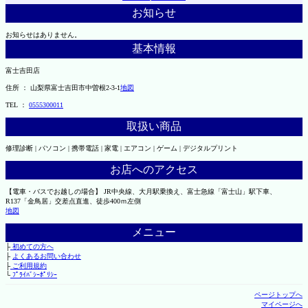
お知らせ
お知らせはありません。
基本情報
富士吉田店
住所 ： 山梨県富士吉田市中曽根2-3-1
地図
TEL ：
0555300011
取扱い商品
修理診断 | パソコン | 携帯電話 | 家電 | エアコン | ゲーム | デジタルプリント
お店へのアクセス
【電車・バスでお越しの場合】 JR中央線、大月駅乗換え、富士急線「富士山」駅下車、
R137「金鳥居」交差点直進、徒歩400ｍ左側
地図
メニュー
├
初めての方へ
├
よくあるお問い合わせ
├
ご利用規約
└
ﾌﾟﾗｲﾊﾞｼｰﾎﾟﾘｼｰ
ページトップへ
マイページへ