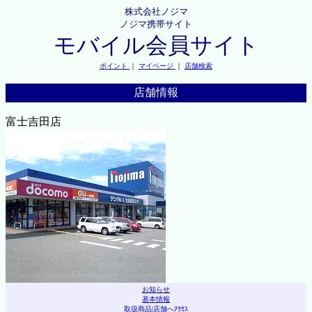
株式会社ノジマ
ノジマ携帯サイト
モバイル会員サイト
ポイント
｜
マイページ
｜
店舗検索
店舗情報
富士吉田店
お知らせ
基本情報
取扱商品
|
店舗へｱｸｾｽ