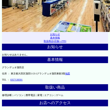
お知らせ
基本情報
取扱商品
|
店舗へｱｸｾｽ
お知らせ
お知らせはありません。
基本情報
グランデュオ蒲田店
住所 ： 東京都大田区蒲田5-13-1グランデュオ蒲田東館3階
地図
TEL ：
0357138301
取扱い商品
修理診断 | パソコン | 携帯電話 | 家電 | エアコン | ゲーム
お店へのアクセス