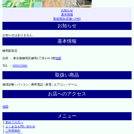
お知らせ
基本情報
取扱商品
|
店舗へｱｸｾｽ
お知らせ
お知らせはありません。
基本情報
練馬駅前店
住所 ： 東京都練馬区練馬1丁目3-10 2階
地図
TEL ：
0359123081
取扱い商品
修理診断 | パソコン | 携帯電話 | 家電 | エアコン | ゲーム
お店へのアクセス
地図
メニュー
├
初めての方へ
├
よくあるお問い合わせ
├
ご利用規約