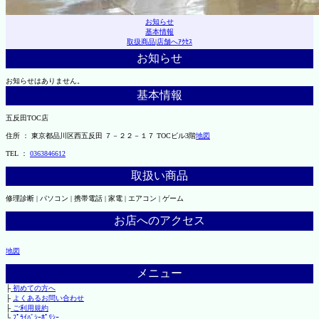
お知らせ
基本情報
取扱商品
|
店舗へｱｸｾｽ
お知らせ
お知らせはありません。
基本情報
五反田TOC店
住所 ： 東京都品川区西五反田 ７－２２－１７ TOCビル3階
地図
TEL ：
0363846612
取扱い商品
修理診断 | パソコン | 携帯電話 | 家電 | エアコン | ゲーム
お店へのアクセス
地図
メニュー
├
初めての方へ
├
よくあるお問い合わせ
├
ご利用規約
└
ﾌﾟﾗｲﾊﾞｼｰﾎﾟﾘｼｰ