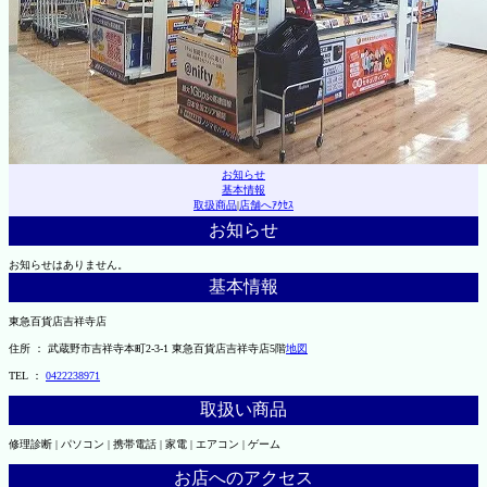
お知らせ
基本情報
取扱商品
|
店舗へｱｸｾｽ
お知らせ
お知らせはありません。
基本情報
東急百貨店吉祥寺店
住所 ： 武蔵野市吉祥寺本町2-3-1 東急百貨店吉祥寺店5階
地図
TEL ：
0422238971
取扱い商品
修理診断 | パソコン | 携帯電話 | 家電 | エアコン | ゲーム
お店へのアクセス