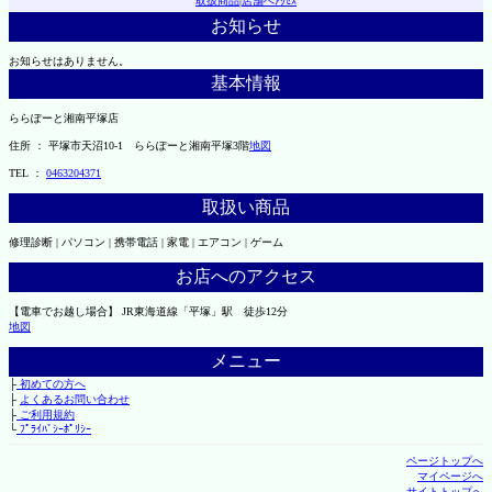
取扱商品
|
店舗へｱｸｾｽ
お知らせ
お知らせはありません。
基本情報
ららぽーと湘南平塚店
住所 ： 平塚市天沼10-1 ららぽーと湘南平塚3階
地図
TEL ：
0463204371
取扱い商品
修理診断 | パソコン | 携帯電話 | 家電 | エアコン | ゲーム
お店へのアクセス
【電車でお越し場合】 JR東海道線「平塚」駅 徒歩12分
地図
メニュー
├
初めての方へ
├
よくあるお問い合わせ
├
ご利用規約
└
ﾌﾟﾗｲﾊﾞｼｰﾎﾟﾘｼｰ
ページトップへ
マイページへ
サイトトップへ