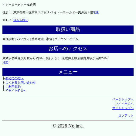
イトーヨーカドー曳舟店
住所 ： 東京都墨田区京島１丁目２-１イトーヨーカドー曳舟店４階
地図
TEL ：
0356551051
取扱い商品
修理診断 | パソコン | 携帯電話 | 家電 | エアコン | ゲーム
お店へのアクセス
東武伊勢崎線曳舟駅から約80m（徒歩1分） 京成押上線京成曳舟駅から約270m
地図
メニュー
├
初めての方へ
├
よくあるお問い合わせ
├
ご利用規約
└
ﾌﾟﾗｲﾊﾞｼｰﾎﾟﾘｼｰ
ページトップへ
マイページへ
サイトトップへ
ログアウト
© 2026 Nojima.