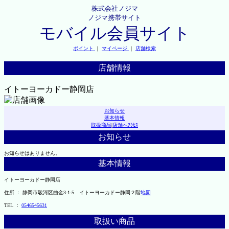
株式会社ノジマ
ノジマ携帯サイト
モバイル会員サイト
ポイント
｜
マイページ
｜
店舗検索
店舗情報
イトーヨーカドー静岡店
お知らせ
基本情報
取扱商品
|
店舗へｱｸｾｽ
お知らせ
お知らせはありません。
基本情報
イトーヨーカドー静岡店
住所 ： 静岡市駿河区曲金3-1-5 イトーヨーカドー静岡２階
地図
TEL ：
0546545631
取扱い商品