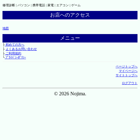
修理診断 | パソコン | 携帯電話 | 家電 | エアコン | ゲーム
お店へのアクセス
地図
メニュー
├
初めての方へ
├
よくあるお問い合わせ
├
ご利用規約
└
ﾌﾟﾗｲﾊﾞｼｰﾎﾟﾘｼｰ
ページトップへ
マイページへ
サイトトップへ
ログアウト
© 2026 Nojima.