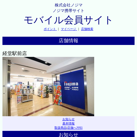
株式会社ノジマ
ノジマ携帯サイト
モバイル会員サイト
ポイント
｜
マイページ
｜
店舗検索
店舗情報
経堂駅前店
お知らせ
基本情報
取扱商品
|
店舗へｱｸｾｽ
お知らせ