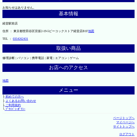
お知らせはありません。
基本情報
経堂駅前店
住所 ： 東京都世田谷区宮坂2-19-5ピーコックストア経堂店B1F
地図
TEL ：
0354262431
取扱い商品
修理診断 | パソコン | 携帯電話 | 家電 | エアコン | ゲーム
お店へのアクセス
地図
メニュー
├
初めての方へ
├
よくあるお問い合わせ
├
ご利用規約
└
ﾌﾟﾗｲﾊﾞｼｰﾎﾟﾘｼｰ
ページトップへ
マイページへ
サイトトップへ
ログアウト