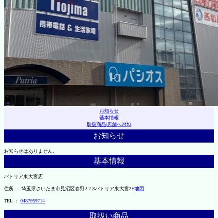
お知らせ
基本情報
取扱商品
|
店舗へｱｸｾｽ
お知らせ
お知らせはありません。
基本情報
パトリア東大宮店
住所 ： 埼玉県さいたま市見沼区春野2-7-8パトリア東大宮2F
地図
TEL ：
0487959714
取扱い商品