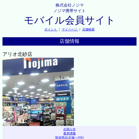
株式会社ノジマ
ノジマ携帯サイト
モバイル会員サイト
ポイント
｜
マイページ
｜
店舗検索
店舗情報
アリオ北砂店
お知らせ
基本情報
取扱商品
|
店舗へｱｸｾｽ