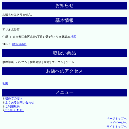
お知らせ
お知らせはありません。
基本情報
アリオ北砂店
住所 ： 東京都江東区北砂2丁目17番1号アリオ北砂2F
地図
TEL ：
0356537611
取扱い商品
修理診断 | パソコン | 携帯電話 | 家電 | エアコン | ゲーム
お店へのアクセス
地図
メニュー
├
初めての方へ
├
よくあるお問い合わせ
├
ご利用規約
└
ﾌﾟﾗｲﾊﾞｼｰﾎﾟﾘｼｰ
ページトップへ
マイページへ
サイトトップへ